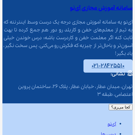
سامانه آموزش مجازی آی‌نو
آی‌نو یه سامانه آموزش مجازی درجه یک درست وسط اینترنته که 
یه تیم از معلم‌‌های خفن و کاربلد رو دور هم جمع کرده تا بهت 
ثابت کنه اگر معلمت خفن و کاردرست باشه؛ درس خوندن خیلی 
آسون‌تر و باحال‌تر از چیزیه که فکرش رو می‌کنی. پس سخت نگیر، 
یاد بگیر!
۰۲۱-۲۸۴۲۵۵۱۰
نشانی:
تهران، میدان عطار، خیابان عطار، پلاک 26، ساختمان پروین 
اعتصامی، طبقه 3
کجا می‌ری؟
آی‌نو
درس ها