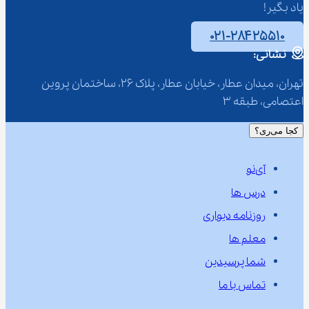
یاد بگیر!
۰۲۱-۲۸۴۲۵۵۱۰
نشانی:
تهران، میدان عطار، خیابان عطار، پلاک 26، ساختمان پروین 
اعتصامی، طبقه 3
کجا می‌ری؟
آی‌نو
درس ها
روزنامه دیواری
معلم ها
شما پرسیدین
تماس با ما