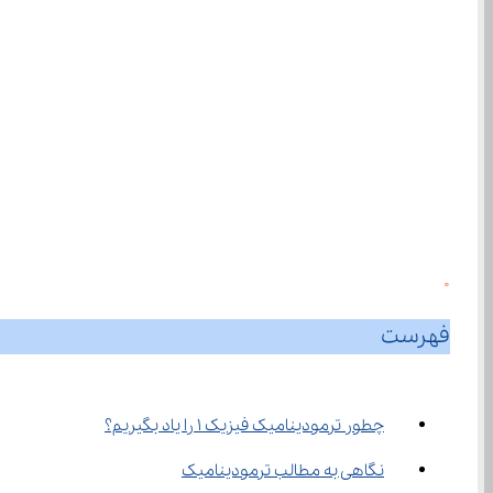
0
فهرست
چطور ترمودینامیک فیزیک ۱ را یاد بگیریم؟
نگاهی به مطالب ترمودینامیک