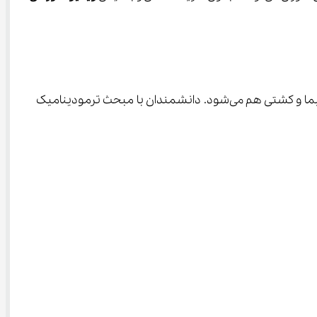
درباره اصول و قانون ترمودینامیک صحبت شده است. اصلی که باعث به حرکت درآوردن هواپیما و کشتی هم می‌شود. دانشمندان با مبحث ترمودینامیک  