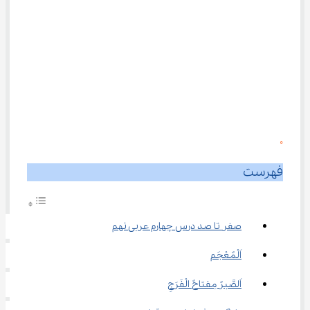
0
فهرست
صفر تا صد درس چهارم عربی نهم
اَلْمًعْجَم
اَلصَّبرً مِفتاحً الْفَرَجِ