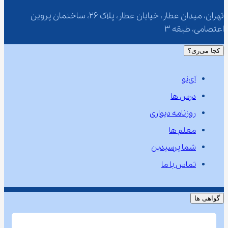
تهران، میدان عطار، خیابان عطار، پلاک 26، ساختمان پروین 
اعتصامی، طبقه 3
کجا می‌ری؟
آی‌نو
درس ها
روزنامه دیواری
معلم ها
شما پرسیدین
تماس با ما
گواهی ها