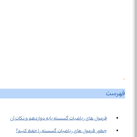
0
فهرست
فرمول های ریاضیات گسسته پایه دوازدهم و نکات آن
چطور فرمول های ریاضیات گسسته را حفظ کنیم؟