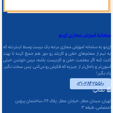
سامانه آموزش مجازی آی‌نو
آی‌نو یه سامانه آموزش مجازی درجه یک درست وسط اینترنته که 
یه تیم از معلم‌‌های خفن و کاربلد رو دور هم جمع کرده تا بهت 
ثابت کنه اگر معلمت خفن و کاردرست باشه؛ درس خوندن خیلی 
آسون‌تر و باحال‌تر از چیزیه که فکرش رو می‌کنی. پس سخت نگیر، 
یاد بگیر!
۰۲۱-۲۸۴۲۵۵۱۰
نشانی:
تهران، میدان عطار، خیابان عطار، پلاک 26، ساختمان پروین 
اعتصامی، طبقه 3