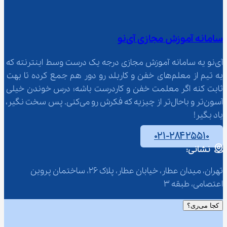
سامانه آموزش مجازی آی‌نو
آی‌نو یه سامانه آموزش مجازی درجه یک درست وسط اینترنته که 
یه تیم از معلم‌‌های خفن و کاربلد رو دور هم جمع کرده تا بهت 
ثابت کنه اگر معلمت خفن و کاردرست باشه؛ درس خوندن خیلی 
آسون‌تر و باحال‌تر از چیزیه که فکرش رو می‌کنی. پس سخت نگیر، 
یاد بگیر!
۰۲۱-۲۸۴۲۵۵۱۰
نشانی:
تهران، میدان عطار، خیابان عطار، پلاک 26، ساختمان پروین 
اعتصامی، طبقه 3
کجا می‌ری؟